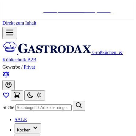
Hotline:
+498004566000
Mo-Fr (7-17 Uhr)
Direkt zum Inhalt
Großküchen- &
Kühltechnik B2B
Gewerbe
/
Privat
Suche
SALE
Kochen