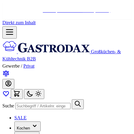
Hotline:
+498004566000
Mo-Fr (7-17 Uhr)
Direkt zum Inhalt
Großküchen- &
Kühltechnik B2B
Gewerbe
/
Privat
Suche
SALE
Kochen