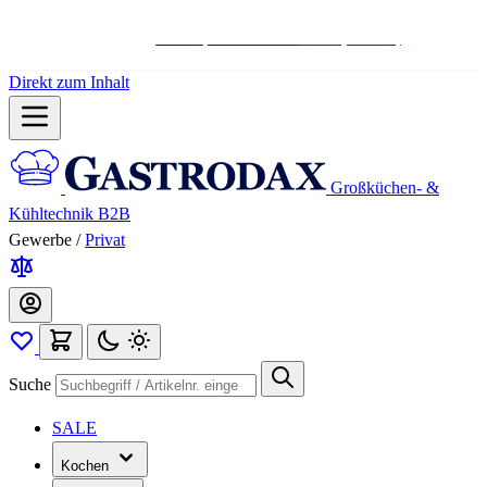
Hotline:
+498004566000
Mo-Fr (7-17 Uhr)
Direkt zum Inhalt
Großküchen- &
Kühltechnik B2B
Gewerbe
/
Privat
Suche
SALE
Kochen