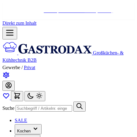
Hotline:
+498004566000
Mo-Fr (7-17 Uhr)
Direkt zum Inhalt
Großküchen- &
Kühltechnik B2B
Gewerbe
/
Privat
Suche
SALE
Kochen