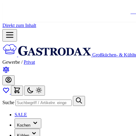
Ko
Direkt zum Inhalt
Großküchen- & Kühlt
Gewerbe
/
Privat
Suche
SALE
Kochen
Kühlen