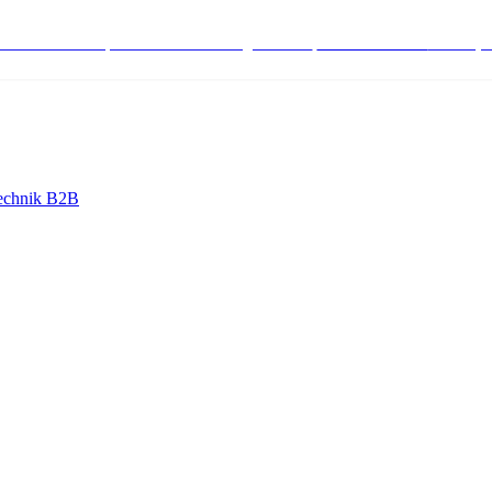
stenlose Bestell-, Service- & Beratungshotline:
+498004566000
Mo-Fr (7
echnik B2B