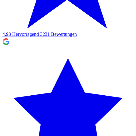
4.93
Hervorragend
3231
Bewertungen