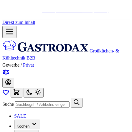
Hotline:
+498004566000
Mo-Fr (7-17 Uhr)
Direkt zum Inhalt
Großküchen- &
Kühltechnik B2B
Gewerbe
/
Privat
Suche
SALE
Kochen