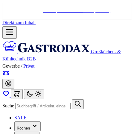
Hotline:
+498004566000
Mo-Fr (7-17 Uhr)
Direkt zum Inhalt
Großküchen- &
Kühltechnik B2B
Gewerbe
/
Privat
Suche
SALE
Kochen