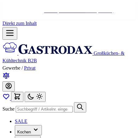
Hotline:
+498004566000
Mo-Fr (7-17 Uhr)
Direkt zum Inhalt
Großküchen- &
Kühltechnik B2B
Gewerbe
/
Privat
Suche
SALE
Kochen