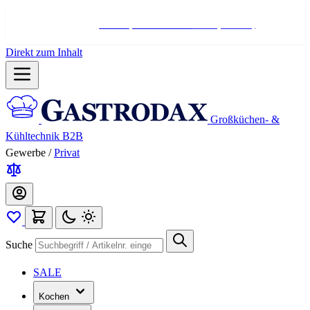
Hotline:
+498004566000
Mo-Fr (7-17 Uhr)
Direkt zum Inhalt
Großküchen- &
Kühltechnik B2B
Gewerbe
/
Privat
Suche
SALE
Kochen