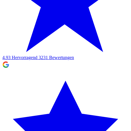
4.93
Hervorragend
3231
Bewertungen