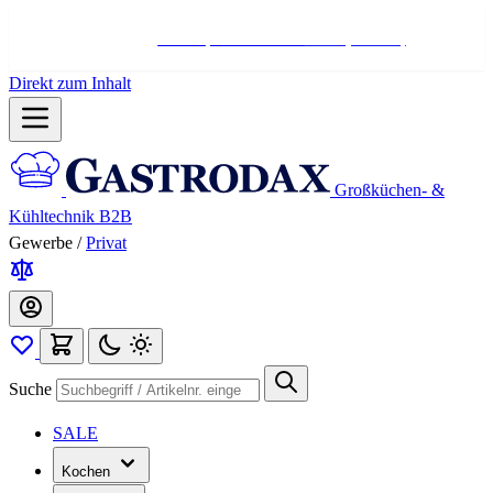
Hotline:
+498004566000
Mo-Fr (7-17 Uhr)
Direkt zum Inhalt
Großküchen- &
Kühltechnik B2B
Gewerbe
/
Privat
Suche
SALE
Kochen