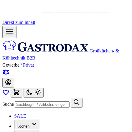
Hotline:
+498004566000
Mo-Fr (7-17 Uhr)
Direkt zum Inhalt
Großküchen- &
Kühltechnik B2B
Gewerbe
/
Privat
Suche
SALE
Kochen