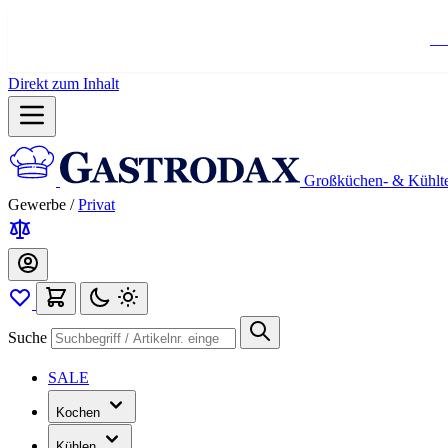
Ko
Direkt zum Inhalt
Großküchen- & Kühlt
Gewerbe
/
Privat
Suche
SALE
Kochen
Kühlen