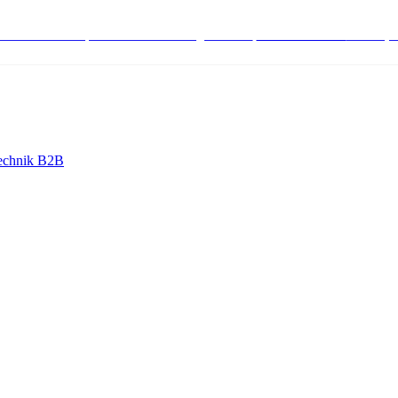
stenlose Bestell-, Service- & Beratungshotline:
+498004566000
Mo-Fr (7
echnik B2B