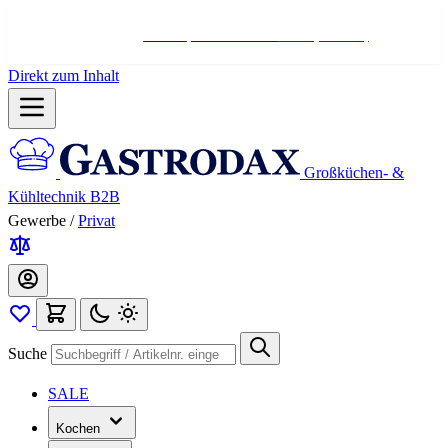
Hotline:
+498004566000
Mo-Fr (7-17 Uhr)
Direkt zum Inhalt
Großküchen- &
Kühltechnik B2B
Gewerbe
/
Privat
Suche
SALE
Kochen