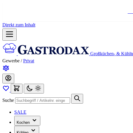
Ko
Direkt zum Inhalt
Großküchen- & Kühlt
Gewerbe
/
Privat
Suche
SALE
Kochen
Kühlen