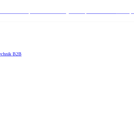
stenlose Bestell-, Service- & Beratungshotline:
+498004566000
Mo-Fr (7
echnik B2B