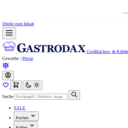
Ko
Direkt zum Inhalt
Großküchen- & Kühlt
Gewerbe
/
Privat
Suche
SALE
Kochen
Kühlen