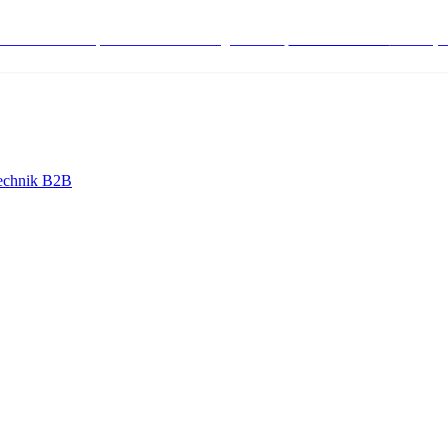
stenlose Bestell-, Service- & Beratungshotline:
+498004566000
Mo-Fr (7
echnik B2B