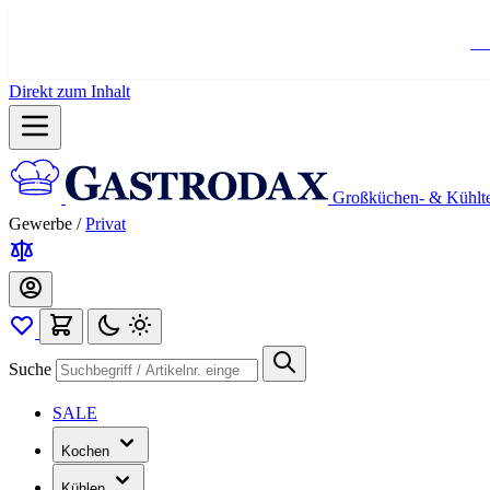
Ko
Direkt zum Inhalt
Großküchen- & Kühlt
Gewerbe
/
Privat
Suche
SALE
Kochen
Kühlen