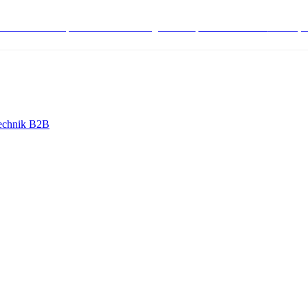
stenlose Bestell-, Service- & Beratungshotline:
+498004566000
Mo-Fr (7
echnik B2B