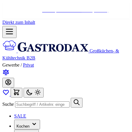
Hotline:
+498004566000
Mo-Fr (7-17 Uhr)
Direkt zum Inhalt
Großküchen- &
Kühltechnik B2B
Gewerbe
/
Privat
Suche
SALE
Kochen