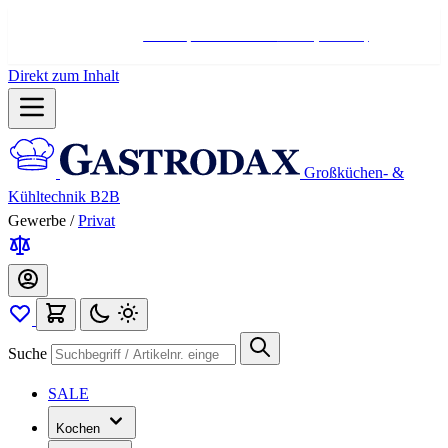
Hotline:
+498004566000
Mo-Fr (7-17 Uhr)
Direkt zum Inhalt
Großküchen- &
Kühltechnik B2B
Gewerbe
/
Privat
Suche
SALE
Kochen