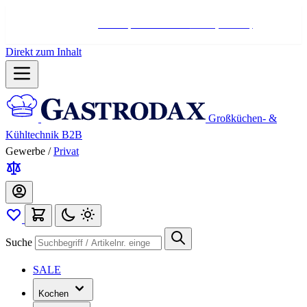
Hotline:
+498004566000
Mo-Fr (7-17 Uhr)
Direkt zum Inhalt
Großküchen- &
Kühltechnik B2B
Gewerbe
/
Privat
Suche
SALE
Kochen