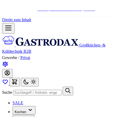
Hotline:
+498004566000
Mo-Fr (7-17 Uhr)
Direkt zum Inhalt
Großküchen- &
Kühltechnik B2B
Gewerbe
/
Privat
Suche
SALE
Kochen