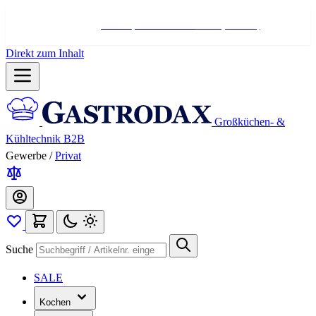
Hotline:
+498004566000
Mo-Fr (7-17 Uhr)
Direkt zum Inhalt
Großküchen- &
Kühltechnik B2B
Gewerbe
/
Privat
Suche
SALE
Kochen