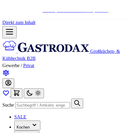
Hotline:
+498004566000
Mo-Fr (7-17 Uhr)
Direkt zum Inhalt
Großküchen- &
Kühltechnik B2B
Gewerbe
/
Privat
Suche
SALE
Kochen