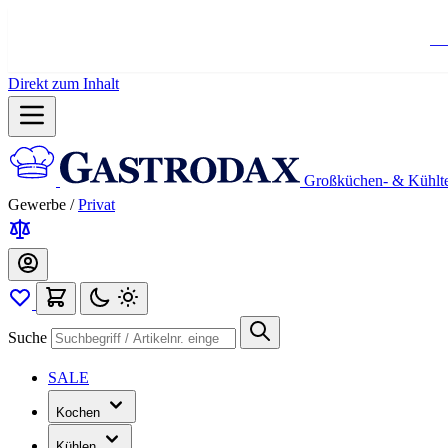
Ko
Direkt zum Inhalt
Großküchen- & Kühlt
Gewerbe
/
Privat
Suche
SALE
Kochen
Kühlen