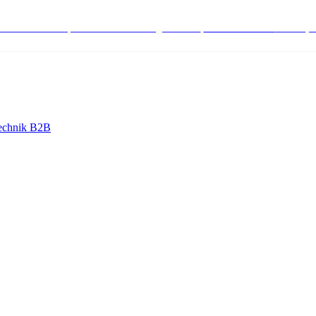
stenlose Bestell-, Service- & Beratungshotline:
+498004566000
Mo-Fr (7
echnik B2B