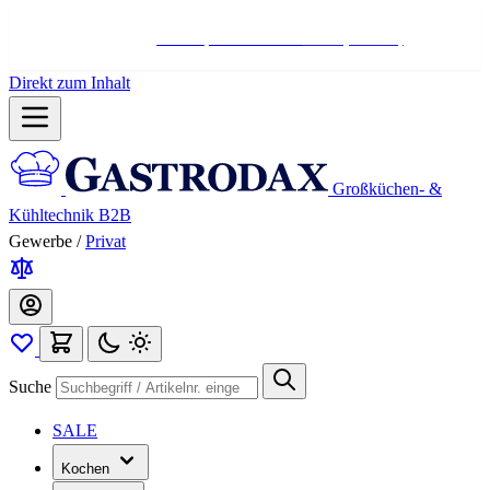
Hotline:
+498004566000
Mo-Fr (7-17 Uhr)
Direkt zum Inhalt
Großküchen- &
Kühltechnik B2B
Gewerbe
/
Privat
Suche
SALE
Kochen