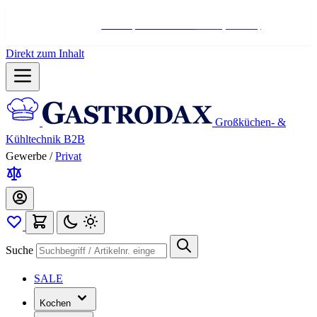
Hotline:
+498004566000
Mo-Fr (7-17 Uhr)
Direkt zum Inhalt
Großküchen- &
Kühltechnik B2B
Gewerbe
/
Privat
Suche
SALE
Kochen