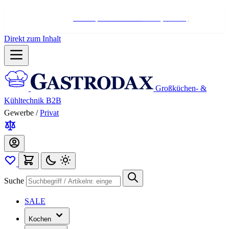
Hotline:
+498004566000
Mo-Fr (7-17 Uhr)
Direkt zum Inhalt
Großküchen- &
Kühltechnik B2B
Gewerbe
/
Privat
Suche
SALE
Kochen