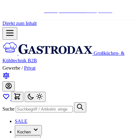
Hotline:
+498004566000
Mo-Fr (7-17 Uhr)
Direkt zum Inhalt
Großküchen- &
Kühltechnik B2B
Gewerbe
/
Privat
Suche
SALE
Kochen