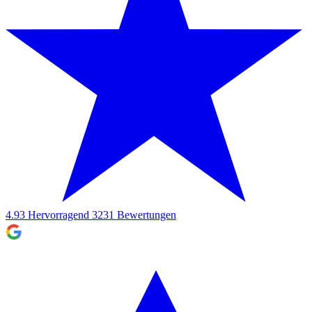
4.93
Hervorragend
3231
Bewertungen