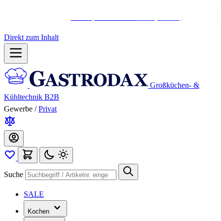
Hotline:
+498004566000
Mo-Fr (7-17 Uhr)
Direkt zum Inhalt
Großküchen- &
Kühltechnik B2B
Gewerbe
/
Privat
Suche
SALE
Kochen