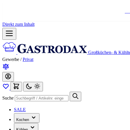
Ko
Direkt zum Inhalt
Großküchen- & Kühlt
Gewerbe
/
Privat
Suche
SALE
Kochen
Kühlen