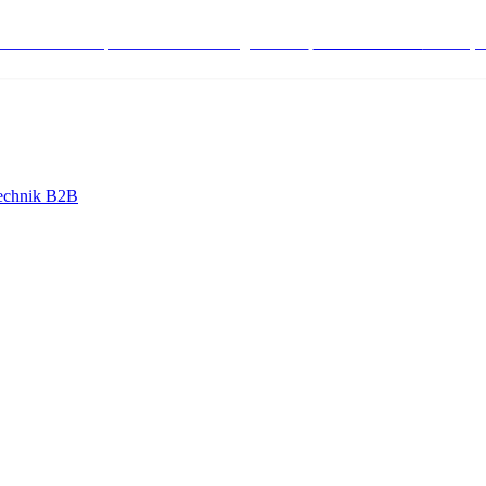
stenlose Bestell-, Service- & Beratungshotline:
+498004566000
Mo-Fr (7
echnik B2B