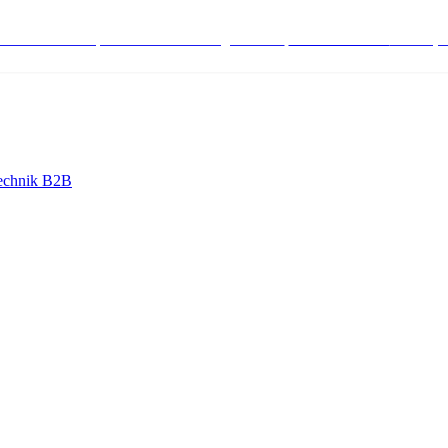
stenlose Bestell-, Service- & Beratungshotline:
+498004566000
Mo-Fr (7
echnik B2B