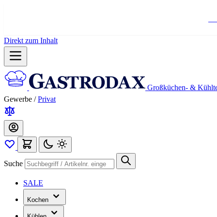
Ko
Direkt zum Inhalt
Großküchen- & Kühlt
Gewerbe
/
Privat
Suche
SALE
Kochen
Kühlen