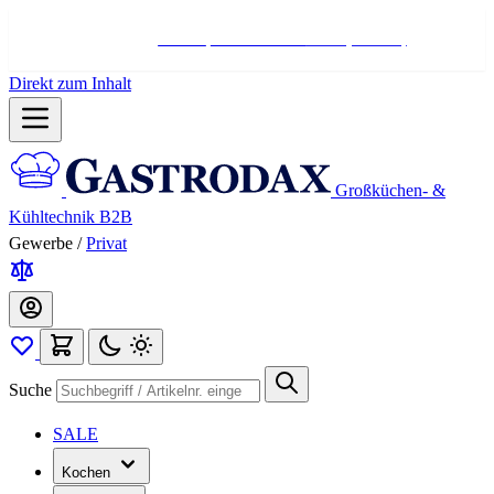
Hotline:
+498004566000
Mo-Fr (7-17 Uhr)
Direkt zum Inhalt
Großküchen- &
Kühltechnik B2B
Gewerbe
/
Privat
Suche
SALE
Kochen