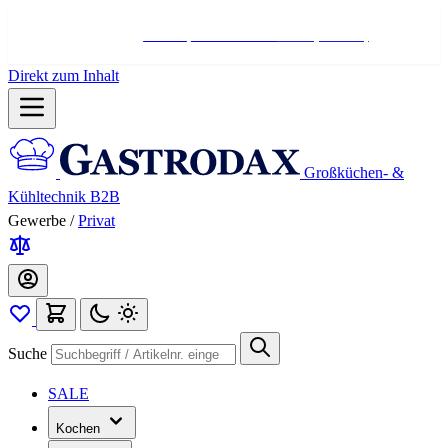
Hotline:
+498004566000
Mo-Fr (7-17 Uhr)
Direkt zum Inhalt
Großküchen- &
Kühltechnik B2B
Gewerbe
/
Privat
Suche
SALE
Kochen