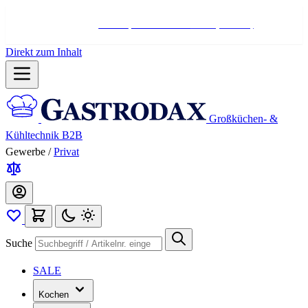
Hotline:
+498004566000
Mo-Fr (7-17 Uhr)
Direkt zum Inhalt
Großküchen- &
Kühltechnik B2B
Gewerbe
/
Privat
Suche
SALE
Kochen