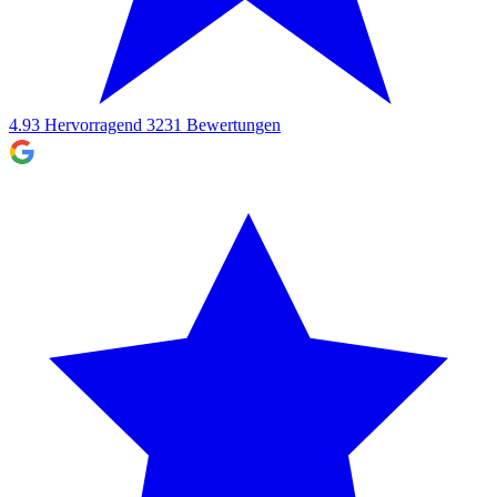
4.93
Hervorragend
3231
Bewertungen