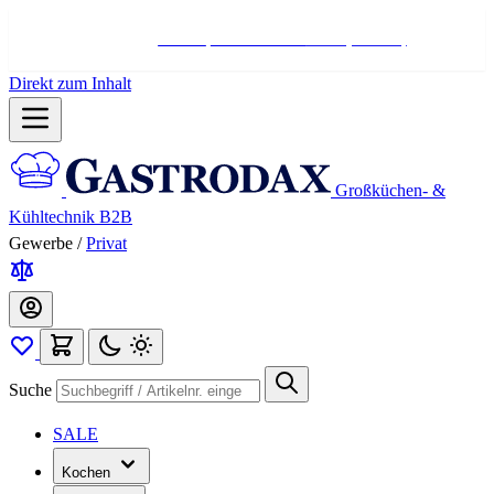
Hotline:
+498004566000
Mo-Fr (7-17 Uhr)
Direkt zum Inhalt
Großküchen- &
Kühltechnik B2B
Gewerbe
/
Privat
Suche
SALE
Kochen