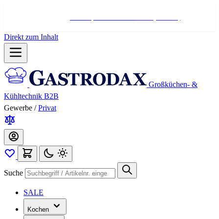
Hotline:
+498004566000
Mo-Fr (7-17 Uhr)
Direkt zum Inhalt
Großküchen- &
Kühltechnik B2B
Gewerbe
/
Privat
Suche
SALE
Kochen