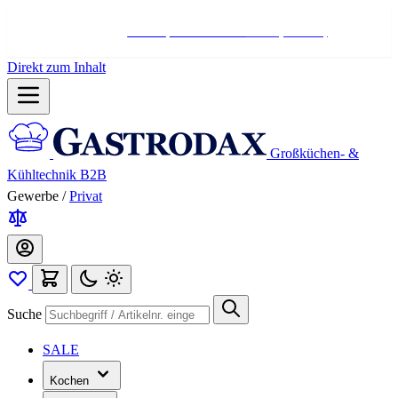
Hotline:
+498004566000
Mo-Fr (7-17 Uhr)
Direkt zum Inhalt
Großküchen- &
Kühltechnik B2B
Gewerbe
/
Privat
Suche
SALE
Kochen