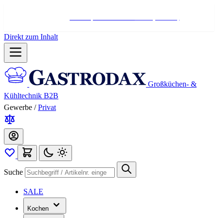
Hotline:
+498004566000
Mo-Fr (7-17 Uhr)
Direkt zum Inhalt
Großküchen- &
Kühltechnik B2B
Gewerbe
/
Privat
Suche
SALE
Kochen