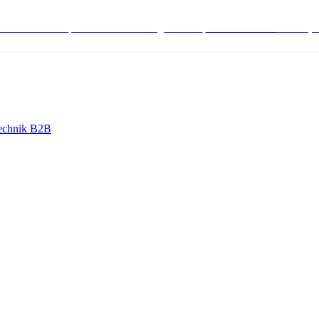
stenlose Bestell-, Service- & Beratungshotline:
+498004566000
Mo-Fr (7
echnik B2B