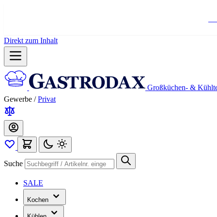
Ko
Direkt zum Inhalt
Großküchen- & Kühlt
Gewerbe
/
Privat
Suche
SALE
Kochen
Kühlen