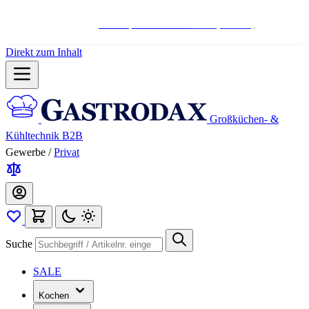
Hotline:
+498004566000
Mo-Fr (7-17 Uhr)
Direkt zum Inhalt
Großküchen- &
Kühltechnik B2B
Gewerbe
/
Privat
Suche
SALE
Kochen