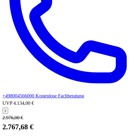
+498004566000
Kostenlose Fachberatung
UVP
4.134,00 €
i
2.976,00 €
2.767,68 €