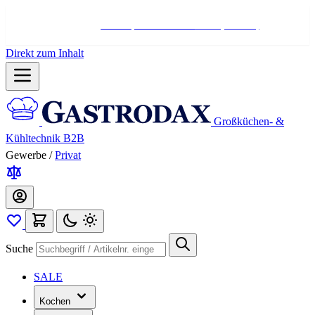
Hotline:
+498004566000
Mo-Fr (7-17 Uhr)
Direkt zum Inhalt
Großküchen- &
Kühltechnik B2B
Gewerbe
/
Privat
Suche
SALE
Kochen