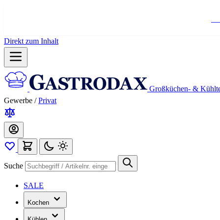
Ko
Direkt zum Inhalt
Großküchen- & Kühlt
Gewerbe
/
Privat
Suche
SALE
Kochen
Kühlen