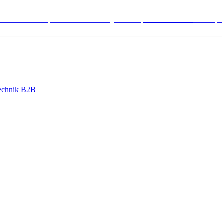
stenlose Bestell-, Service- & Beratungshotline:
+498004566000
Mo-Fr (7
echnik B2B