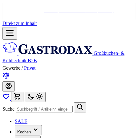
Hotline:
+498004566000
Mo-Fr (7-17 Uhr)
Direkt zum Inhalt
Großküchen- &
Kühltechnik B2B
Gewerbe
/
Privat
Suche
SALE
Kochen