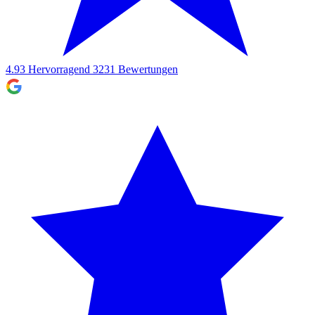
4.93
Hervorragend
3231
Bewertungen