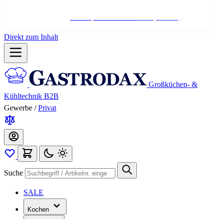
Hotline:
+498004566000
Mo-Fr (7-17 Uhr)
Direkt zum Inhalt
Großküchen- &
Kühltechnik B2B
Gewerbe
/
Privat
Suche
SALE
Kochen