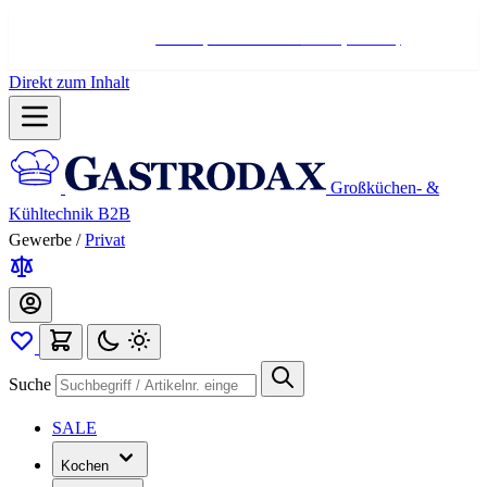
Hotline:
+498004566000
Mo-Fr (7-17 Uhr)
Direkt zum Inhalt
Großküchen- &
Kühltechnik B2B
Gewerbe
/
Privat
Suche
SALE
Kochen