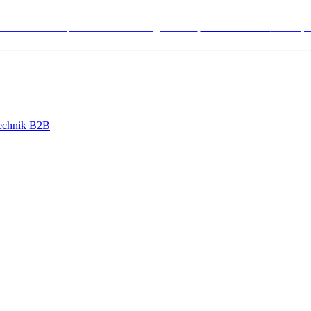
stenlose Bestell-, Service- & Beratungshotline:
+498004566000
Mo-Fr (7
echnik B2B