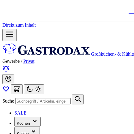
Ko
Direkt zum Inhalt
Großküchen- & Kühlt
Gewerbe
/
Privat
Suche
SALE
Kochen
Kühlen