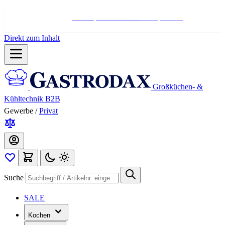
Hotline:
+498004566000
Mo-Fr (7-17 Uhr)
Direkt zum Inhalt
Großküchen- &
Kühltechnik B2B
Gewerbe
/
Privat
Suche
SALE
Kochen