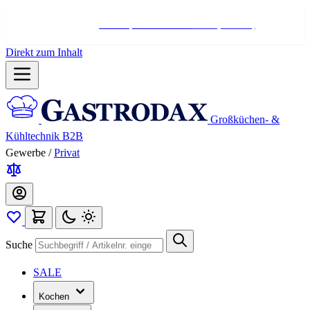
Hotline:
+498004566000
Mo-Fr (7-17 Uhr)
Direkt zum Inhalt
Großküchen- &
Kühltechnik B2B
Gewerbe
/
Privat
Suche
SALE
Kochen