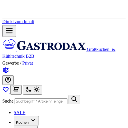
Hotline:
+498004566000
Mo-Fr (7-17 Uhr)
Direkt zum Inhalt
Großküchen- &
Kühltechnik B2B
Gewerbe
/
Privat
Suche
SALE
Kochen