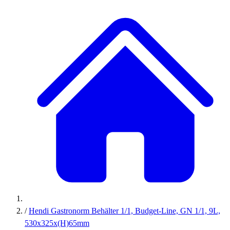
/
Hendi Gastronorm Behälter 1/1, Budget-Line, GN 1/1, 9L,
530x325x(H)65mm