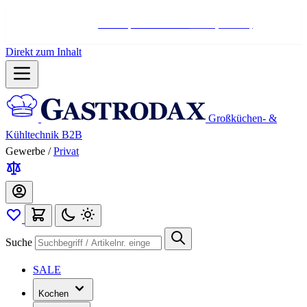
Hotline:
+498004566000
Mo-Fr (7-17 Uhr)
Direkt zum Inhalt
Großküchen- &
Kühltechnik B2B
Gewerbe
/
Privat
Suche
SALE
Kochen