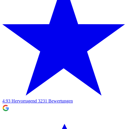
4.93
Hervorragend
3231
Bewertungen