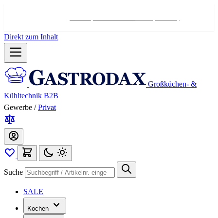
Hotline:
+498004566000
Mo-Fr (7-17 Uhr)
Direkt zum Inhalt
Großküchen- &
Kühltechnik B2B
Gewerbe
/
Privat
Suche
SALE
Kochen